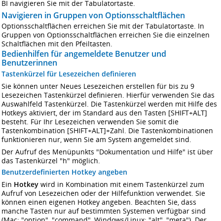
BI navigieren Sie mit der Tabulatortaste.
Navigieren in Gruppen von Optionsschaltflächen
Optionsschaltflächen erreichen Sie mit der Tabulatortaste. In
Gruppen von Optionsschaltflächen erreichen Sie die einzelnen
Schaltflächen mit den Pfeiltasten.
Bedienhilfen für angemeldete Benutzer und
Benutzerinnen
Tastenkürzel für Lesezeichen definieren
Sie können unter Neues Lesezeichen erstellen für bis zu 9
Lesezeichen Tastenkürzel definieren. Hierfür verwenden Sie das
Auswahlfeld Tastenkürzel. Die Tastenkürzel werden mit Hilfe des
Hotkeys aktiviert, der im Standard aus den Tasten [SHIFT+ALT]
besteht. Für Ihr Lesezeichen verwenden Sie somit die
Tastenkombination [SHIFT+ALT]+Zahl. Die Tastenkombinationen
funktionieren nur, wenn Sie am System angemeldet sind.
Der Aufruf des Menüpunkts "Dokumentation und Hilfe" ist über
das Tastenkürzel "h" möglich.
Benutzerdefinierten
Hotkey angeben
Ein
Hotkey
wird in Kombination mit einem Tastenkürzel zum
Aufruf von Lesezeichen oder der Hilfefunktion verwendet. Sie
können einen eigenen Hotkey angeben. Beachten Sie, dass
manche Tasten nur auf bestimmten Systemen verfügbar sind
(Mac: "option", "command", Windows/Linux: "alt", "meta"). Der